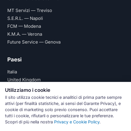
MT Servizi — Treviso
S.E.R.L. — Napoli
FCM — Modena
K.M.A. — Verona
Future Service — Genova
Paesi
Italia
United Kingdom
Deutschland
Utilizziamo i cookie
España
Il sito utilizza cookie tecnici e analitici di prima parte sempre
attivi (per finalità statistiche, ai sensi del Garante Privacy), e
© Numeri Primi Srl — P.IVA IT11621120960 ·
Privacy e
cookie di marketing solo previo consenso. Puoi accettare
tutti i cookie, rifiutarli o personalizzare le tue preferenze.
Cookie Policy
Scopri di più nella nostra
Privacy e Cookie Policy
.