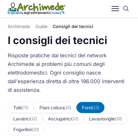
Archimede
Guide
Consigli dei tecnici
I consigli dei tecnici
Risposte pratiche dai tecnici del network
Archimede ai problemi più comuni degli
elettrodomestici. Ogni consiglio nasce
dall'esperienza diretta di oltre 196.000 interventi
di assistenza.
Tutti
Piani cottura
Forni
(72)
(15)
(13)
Lavatrici
Asciugatrici
Lavastoviglie
(12)
(12)
(10)
Frigoriferi
(10)