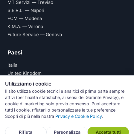
MT Servizi — Treviso
S.E.R.L. — Napoli
FCM — Modena
K.M.A. — Verona
Future Service — Genova
Paesi
Italia
United Kingdom
Deutschland
Utilizziamo i cookie
España
Il sito utilizza cookie tecnici e analitici di prima parte sempre
attivi (per finalità statistiche, ai sensi del Garante Privacy), e
© Numeri Primi Srl — P.IVA IT11621120960 ·
Privacy e
cookie di marketing solo previo consenso. Puoi accettare
tutti i cookie, rifiutarli o personalizzare le tue preferenze.
Cookie Policy
Scopri di più nella nostra
Privacy e Cookie Policy
.
Assistenza
Rifiuta
Personalizza
Accetta tutti