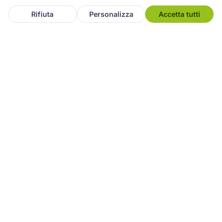
Assistenza
Rifiuta
Personalizza
Accetta tutti
FCM Riparazione Elettrodomestici
opera a
Modena e nelle province di
Modena
e
Reggio
Emilia
, con interventi a domicilio e presso
l'officina.
Principali località servite
Provincia di Modena:
Modena, Carpi, Sassuolo,
Formigine, Maranello, Castelfranco Emilia, Vignola,