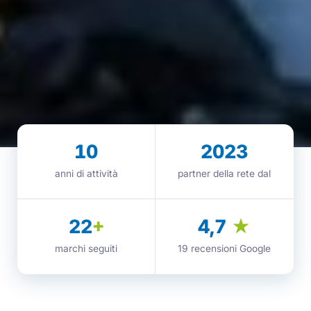
10
2023
anni di attività
partner della rete dal
22
+
4,7
★
marchi seguiti
19 recensioni Google