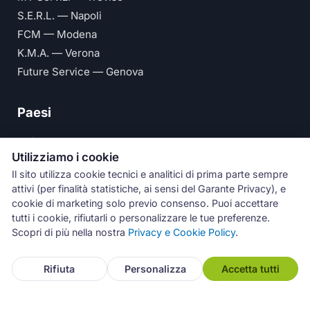
S.E.R.L. — Napoli
FCM — Modena
K.M.A. — Verona
Future Service — Genova
Paesi
Italia
Utilizziamo i cookie
United Kingdom
Il sito utilizza cookie tecnici e analitici di prima parte sempre
Deutschland
attivi (per finalità statistiche, ai sensi del Garante Privacy), e
España
cookie di marketing solo previo consenso. Puoi accettare
tutti i cookie, rifiutarli o personalizzare le tue preferenze.
© Numeri Primi Srl — P.IVA IT11621120960 ·
Privacy e
Scopri di più nella nostra
Privacy e Cookie Policy
.
Cookie Policy
Assistenza
Rifiuta
Personalizza
Accetta tutti