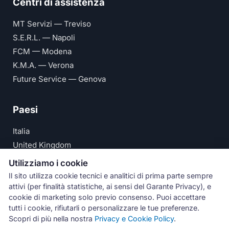
Centri di assistenza
MT Servizi — Treviso
S.E.R.L. — Napoli
FCM — Modena
K.M.A. — Verona
Future Service — Genova
Paesi
Italia
United Kingdom
Deutschland
Utilizziamo i cookie
España
Il sito utilizza cookie tecnici e analitici di prima parte sempre
attivi (per finalità statistiche, ai sensi del Garante Privacy), e
© Numeri Primi Srl — P.IVA IT11621120960 ·
Privacy e
cookie di marketing solo previo consenso. Puoi accettare
tutti i cookie, rifiutarli o personalizzare le tue preferenze.
Cookie Policy
Scopri di più nella nostra
Privacy e Cookie Policy
.