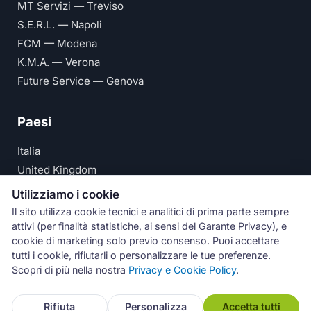
MT Servizi — Treviso
S.E.R.L. — Napoli
FCM — Modena
K.M.A. — Verona
Future Service — Genova
Paesi
Italia
United Kingdom
Deutschland
Utilizziamo i cookie
España
Il sito utilizza cookie tecnici e analitici di prima parte sempre
attivi (per finalità statistiche, ai sensi del Garante Privacy), e
© Numeri Primi Srl — P.IVA IT11621120960 ·
Privacy e
cookie di marketing solo previo consenso. Puoi accettare
tutti i cookie, rifiutarli o personalizzare le tue preferenze.
Cookie Policy
Scopri di più nella nostra
Privacy e Cookie Policy
.
Assistenza
Rifiuta
Personalizza
Accetta tutti