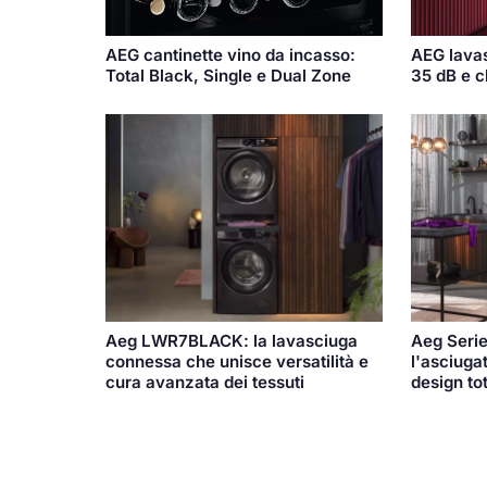
AEG cantinette vino da incasso:
AEG lavas
Total Black, Single e Dual Zone
35 dB e 
Aeg LWR7BLACK: la lavasciuga
Aeg Seri
connessa che unisce versatilità e
l'asciugat
cura avanzata dei tessuti
design to