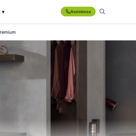
▾
Assistenza
 premium