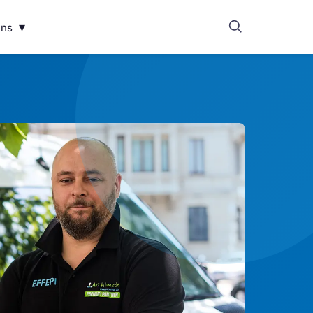
▾
uns