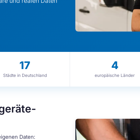
are und realen Daten
17
4
Städte in Deutschland
europäische Länder
geräte-
eigenen Daten: