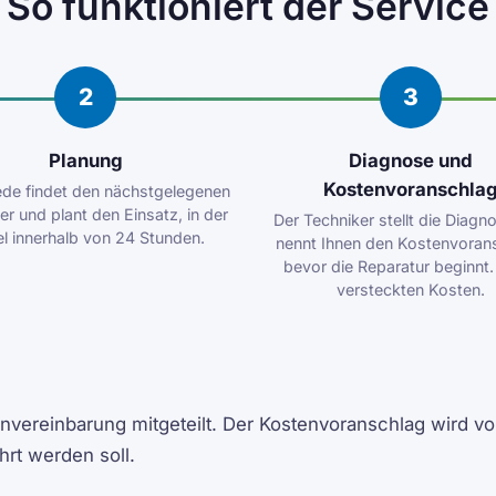
So funktioniert der Service
2
3
Planung
Diagnose und
Kostenvoranschla
de findet den nächstgelegenen
er und plant den Einsatz, in der
Der Techniker stellt die Diagn
l innerhalb von 24 Stunden.
nennt Ihnen den Kostenvoran
bevor die Reparatur beginnt.
versteckten Kosten.
vereinbarung mitgeteilt. Der Kostenvoranschlag wird vor 
hrt werden soll.