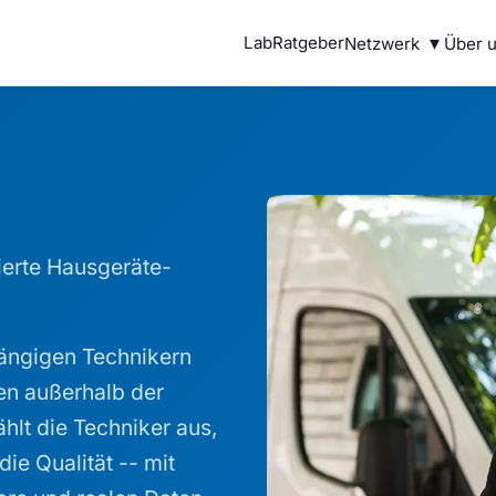
▾
Lab
Ratgeber
Netzwerk
Über 
ierte Hausgeräte-
ängigen Technikern
en außerhalb der
ählt die Techniker aus,
die Qualität -- mit