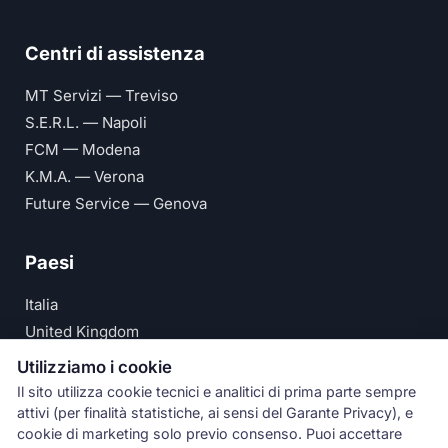
Centri di assistenza
MT Servizi — Treviso
S.E.R.L. — Napoli
FCM — Modena
K.M.A. — Verona
Future Service — Genova
Paesi
Italia
United Kingdom
Deutschland
Utilizziamo i cookie
España
Il sito utilizza cookie tecnici e analitici di prima parte sempre
attivi (per finalità statistiche, ai sensi del Garante Privacy), e
© Numeri Primi Srl — P.IVA IT11621120960 ·
Privacy e
cookie di marketing solo previo consenso. Puoi accettare