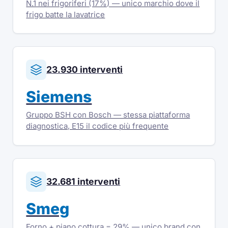
N.1 nei frigoriferi (17%) — unico marchio dove il
frigo batte la lavatrice
23.930 interventi
Siemens
Gruppo BSH con Bosch — stessa piattaforma
diagnostica, E15 il codice più frequente
32.681 interventi
Smeg
Forno + piano cottura = 29% — unico brand con