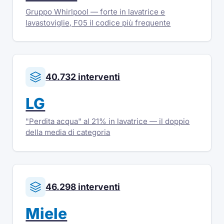
Gruppo Whirlpool — forte in lavatrice e
lavastoviglie, F05 il codice più frequente
40.732 interventi
LG
"Perdita acqua" al 21% in lavatrice — il doppio
della media di categoria
46.298 interventi
Miele