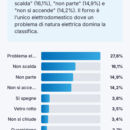
scalda" (16,1%), "non parte" (14,9%) e
"non si accende" (14,2%). Il forno è
l'unico elettrodomestico dove un
problema di natura elettrica domina la
classifica.
Problema elettrico
27,8%
Non scalda
16,1%
Non parte
14,9%
Non si accende
14,2%
Si spegne
3,8%
Vetro rotto
3,5%
Non si chiude
3,4%
Guarnizione
2,7%