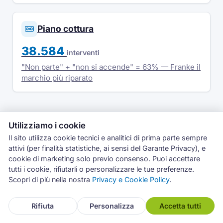
Piano cottura
38.584
interventi
"Non parte" + "non si accende" = 63% — Franke il
marchio più riparato
Utilizziamo i cookie
Il sito utilizza cookie tecnici e analitici di prima parte sempre
Fonte e metodologia
attivi (per finalità statistiche, ai sensi del Garante Privacy), e
cookie di marketing solo previo consenso. Puoi accettare
tutti i cookie, rifiutarli o personalizzare le tue preferenze.
I dati si riferiscono agli interventi su forni
Scopri di più nella nostra
Privacy e Cookie Policy
.
registrati nel gestionale proprietario Archimede
dal luglio 2019 al marzo 2026 (57.436 interventi
Assistenza
Rifiuta
Personalizza
Accetta tutti
su 906.994 totali). Non rappresentano il mercato