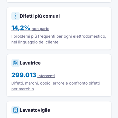
Difetti più comuni
14,2%
non parte
I problemi più frequenti per ogni elettrodomestico,
nel linguaggio del cliente
Lavatrice
299.013
interventi
Difetti, marchi, codici errore e confronto difetti
per marchio
Lavastoviglie