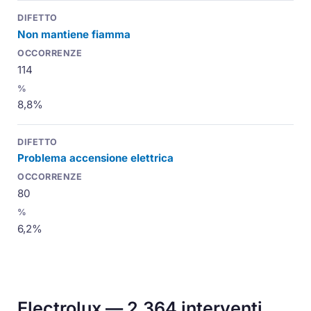
Non mantiene fiamma
114
8,8%
Problema accensione elettrica
80
6,2%
Electrolux — 2.364 interventi