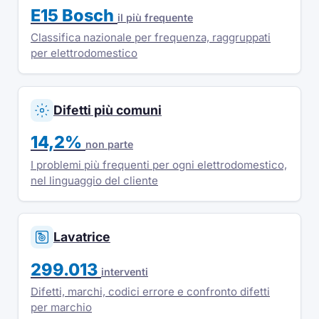
E15 Bosch
il più frequente
Classifica nazionale per frequenza, raggruppati
per elettrodomestico
Difetti più comuni
14,2%
non parte
I problemi più frequenti per ogni elettrodomestico,
nel linguaggio del cliente
Lavatrice
299.013
interventi
Difetti, marchi, codici errore e confronto difetti
per marchio