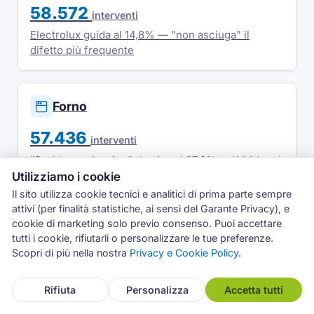
58.572
interventi
Electrolux guida al 14,8% — "non asciuga" il
difetto più frequente
Forno
57.436
interventi
"Problema elettrico" domina al 27,8% — Whirlpool
il marchio più riparato
Utilizziamo i cookie
Il sito utilizza cookie tecnici e analitici di prima parte sempre
attivi (per finalità statistiche, ai sensi del Garante Privacy), e
cookie di marketing solo previo consenso. Puoi accettare
tutti i cookie, rifiutarli o personalizzare le tue preferenze.
Scopri di più nella nostra
Privacy e Cookie Policy
.
Fonte e metodologia
Assistenza
Rifiuta
Personalizza
Accetta tutti
I dati si riferiscono agli interventi su piani cottura