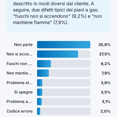
descritto in modi diversi dal cliente. A
seguire, due difetti tipici dei piani a gas:
"fuochi non si accendono" (9,2%) e "non
mantiene fiamma" (7,9%).
Non parte
35,6%
Non si accende
27,5%
Fuochi non si accendono
9,2%
Non mantiene fiamma
7,9%
Problema elettrico
3,6%
Si spegne
3,5%
Problema accensione elettrica
3,1%
Codice errore
2,0%