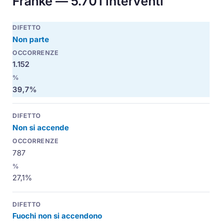
Franke — 5.701 interventi
Non parte
1.152
39,7%
Non si accende
787
27,1%
Fuochi non si accendono