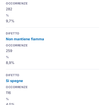
282
9,7%
Non mantiene fiamma
259
8,9%
Si spegne
116
4,0%