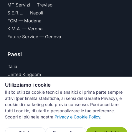
MT Servizi — Treviso
S.E.R.L. — Napoli
FCM — Modena
K.M.A. — Verona
Future Service — Genova
Paesi
Italia
United Kingdom
Deutschland
Utilizziamo i cookie
España
Il sito utilizza cookie tecnici e analitici di prima parte sempre
attivi (per finalità statistiche, ai sensi del Garante Privacy), e
© Numeri Primi Srl — P.IVA IT11621120960 ·
Privacy e
cookie di marketing solo previo consenso. Puoi accettare
tutti i cookie, rifiutarli o personalizzare le tue preferenze.
Cookie Policy
Scopri di più nella nostra
Privacy e Cookie Policy
.
Assistenza