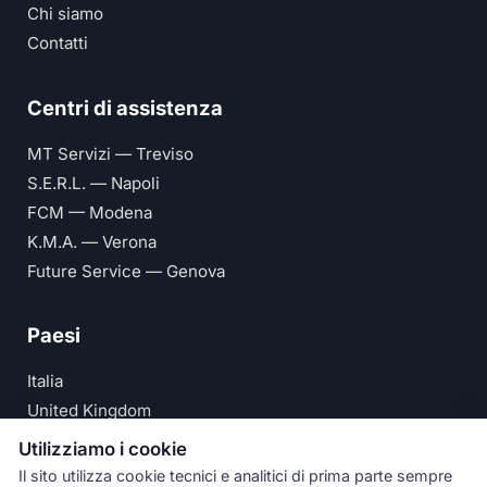
Chi siamo
Contatti
Centri di assistenza
MT Servizi — Treviso
S.E.R.L. — Napoli
FCM — Modena
K.M.A. — Verona
Future Service — Genova
Paesi
Italia
United Kingdom
Deutschland
Utilizziamo i cookie
España
Il sito utilizza cookie tecnici e analitici di prima parte sempre