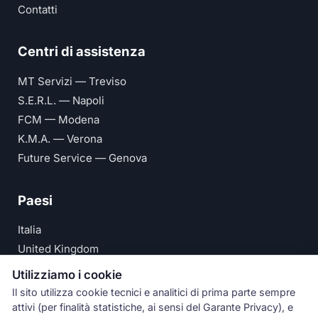
Contatti
Centri di assistenza
MT Servizi — Treviso
S.E.R.L. — Napoli
FCM — Modena
K.M.A. — Verona
Future Service — Genova
Paesi
Italia
United Kingdom
Deutschland
Utilizziamo i cookie
España
Il sito utilizza cookie tecnici e analitici di prima parte sempre
attivi (per finalità statistiche, ai sensi del Garante Privacy), e