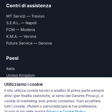
Centri di assistenza
MT Servizi — Treviso
S.E.R.L. — Napoli
FCM — Modena
K.M.A. — Verona
Future Service — Genova
Paesi
Italia
United Kingdom
Deutschland
Utilizziamo i cookie
España
Il sito utilizza cookie tecnici e analitici di prima parte sempre
attivi (per finalità statistiche, ai sensi del Garante Privacy), e
© Numeri Primi Srl — P.IVA IT11621120960 ·
Privacy e
cookie di marketing solo previo consenso. Puoi accettare
tutti i cookie, rifiutarli o personalizzare le tue preferenze.
Cookie Policy
Scopri di più nella nostra
Privacy e Cookie Policy
.