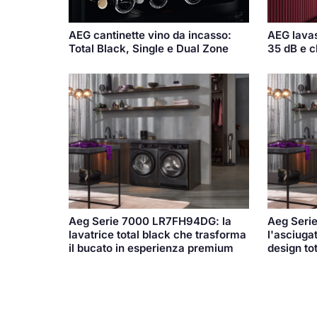
AEG cantinette vino da incasso:
AEG lavas
Total Black, Single e Dual Zone
35 dB e 
Aeg Serie 7000 LR7FH94DG: la
Aeg Seri
lavatrice total black che trasforma
l'asciugat
il bucato in esperienza premium
design to