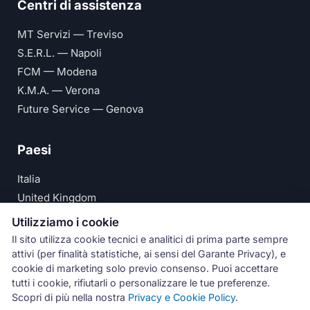
Centri di assistenza
MT Servizi — Treviso
S.E.R.L. — Napoli
FCM — Modena
K.M.A. — Verona
Future Service — Genova
Paesi
Italia
United Kingdom
Deutschland
Utilizziamo i cookie
España
Il sito utilizza cookie tecnici e analitici di prima parte sempre
attivi (per finalità statistiche, ai sensi del Garante Privacy), e
© Numeri Primi Srl — P.IVA IT11621120960 ·
Privacy e
cookie di marketing solo previo consenso. Puoi accettare
tutti i cookie, rifiutarli o personalizzare le tue preferenze.
Cookie Policy
Scopri di più nella nostra
Privacy e Cookie Policy
.