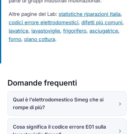
parte di gruppi industriali multinazionali.
Altre pagine del Lab:
statistiche riparazioni Italia
,
codici errore elettrodomestici
,
difetti più comuni
,
lavatrice
,
lavastoviglie
,
frigorifero
,
asciugatrice
,
forno
,
piano cottura
.
Domande frequenti
Qual è l'elettrodomestico Smeg che si
rompe di più?
Cosa significa il codice errore E01 sulla