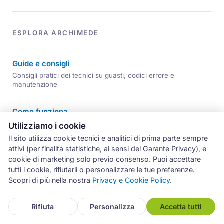
ESPLORA ARCHIMEDE
Guide e consigli
Consigli pratici dei tecnici su guasti, codici errore e
manutenzione
Come funziona
Dalla chiamata alla riparazione garantita, in 4 passaggi
Utilizziamo i cookie
Il sito utilizza cookie tecnici e analitici di prima parte sempre
attivi (per finalità statistiche, ai sensi del Garante Privacy), e
Network
cookie di marketing solo previo consenso. Puoi accettare
4 paesi, 70+ province in Italia, 121 siti locali
tutti i cookie, rifiutarli o personalizzare le tue preferenze.
Scopri di più nella nostra
Privacy e Cookie Policy
.
Partner
Assistenza
Sei un tecnico? Entra nel network, scopri i vantaggi
Rifiuta
Personalizza
Accetta tutti