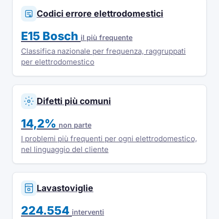
Codici errore elettrodomestici
E15 Bosch
il più frequente
Classifica nazionale per frequenza, raggruppati
per elettrodomestico
Difetti più comuni
14,2%
non parte
I problemi più frequenti per ogni elettrodomestico,
nel linguaggio del cliente
Lavastoviglie
224.554
interventi