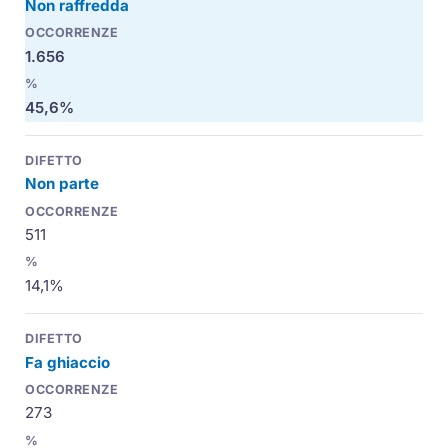
Non raffredda
1.656
45,6%
Non parte
511
14,1%
Fa ghiaccio
273