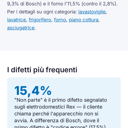
9,3% di Bosch) e il forno l'11,5% (contro il 2,8%).
Per i dettagli su ogni categoria:
lavastoviglie
,
lavatrice
,
frigorifero
,
forno
,
piano cottura
,
asciugatrice
.
I difetti più frequenti
15,4%
"Non parte" è il primo difetto segnalato
sugli elettrodomestici Rex — il cliente
chiama perché l'apparecchio non si
avvia. A differenza di Bosch, dove il
primo difetto è "codice errore" (17,5%),