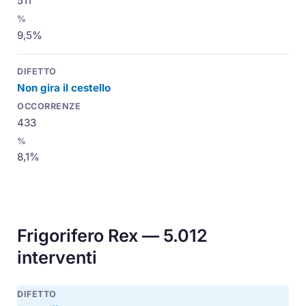
511
9,5%
Non gira il cestello
433
8,1%
Frigorifero Rex — 5.012
interventi