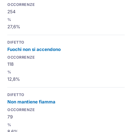
254
27,6%
Fuochi non si accendono
118
12,8%
Non mantiene fiamma
79
8,6%