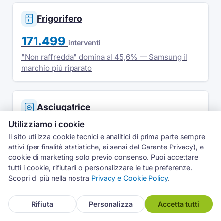
Frigorifero
171.499
interventi
"Non raffredda" domina al 45,6% — Samsung il
marchio più riparato
Asciugatrice
Utilizziamo i cookie
58.572
interventi
Il sito utilizza cookie tecnici e analitici di prima parte sempre
Electrolux guida al 14,8% — "non asciuga" il
attivi (per finalità statistiche, ai sensi del Garante Privacy), e
difetto più frequente
cookie di marketing solo previo consenso. Puoi accettare
tutti i cookie, rifiutarli o personalizzare le tue preferenze.
Scopri di più nella nostra
Privacy e Cookie Policy
.
Forno
Assistenza
Rifiuta
Personalizza
Accetta tutti
57.436
interventi