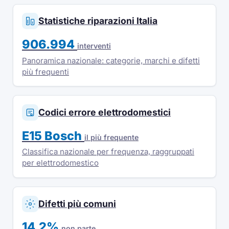
Statistiche riparazioni Italia
906.994
interventi
Panoramica nazionale: categorie, marchi e difetti
più frequenti
Codici errore elettrodomestici
E15 Bosch
il più frequente
Classifica nazionale per frequenza, raggruppati
per elettrodomestico
Difetti più comuni
14,2%
non parte