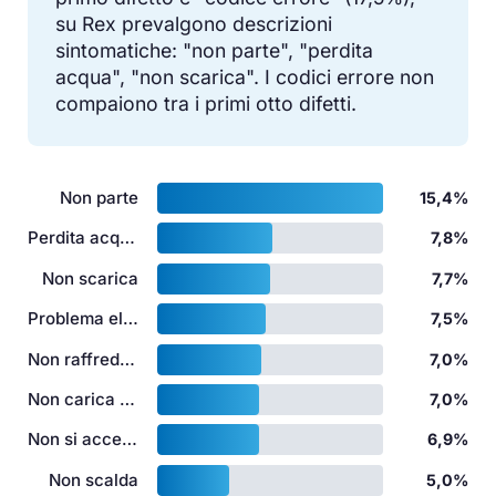
su Rex prevalgono descrizioni
sintomatiche: "non parte", "perdita
acqua", "non scarica". I codici errore non
compaiono tra i primi otto difetti.
Non parte
15,4%
Perdita acqua
7,8%
Non scarica
7,7%
Problema elettrico
7,5%
Non raffredda
7,0%
Non carica acqua
7,0%
Non si accende
6,9%
Non scalda
5,0%