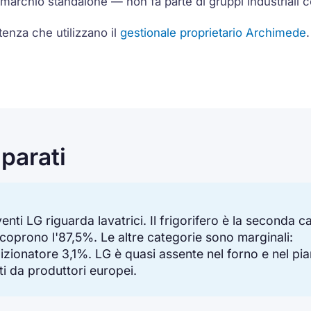
marchio standalone — non fa parte di gruppi industriali co
stenza che utilizzano il
gestionale proprietario Archimede
iparati
venti LG riguarda lavatrici. Il frigorifero è la seconda c
coprono l'87,5%. Le altre categorie sono marginali:
izionatore 3,1%. LG è quasi assente nel forno e nel pi
i da produttori europei.