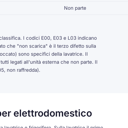
Non parte
classifica. I codici E00, E03 e L03 indicano
to che "non scarica" è il terzo difetto sulla
occato) sono specifici della lavatrice. Il
ti legati all'unità esterna che non parte. Il
05, non raffredda).
i per elettrodomestico
a lavatrice e frigorifero. Sulla lavatrice il primo