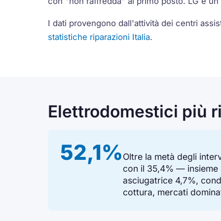
con "non raffredda" al primo posto. LG è un 
I dati provengono dall'attività dei centri assi
statistiche riparazioni Italia
.
Elettrodomestici più r
52,1%
Oltre la metà degli inter
con il 35,4% — insieme 
asciugatrice 4,7%, cond
cottura, mercati dominat