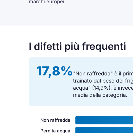
marchi europei.
I difetti più frequenti
17,8%
"Non raffredda" è il pri
trainato dal peso del fri
acqua" (14,9%), è invece
media della categoria.
Non raffredda
Perdita acqua