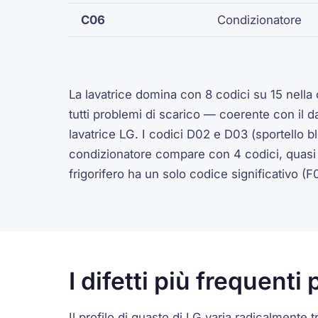
C06
Condizionatore
La lavatrice domina con 8 codici su 15 nella 
tutti problemi di scarico — coerente con il da
lavatrice LG. I codici D02 e D03 (sportello bl
condizionatore compare con 4 codici, quasi tut
frigorifero ha un solo codice significativo (F
I difetti più frequent
Il profilo di guasto di LG varia radicalmente tr