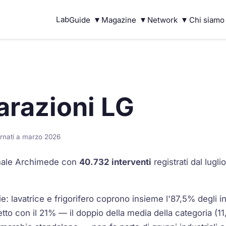
▾
▾
▾
Lab
Guide
Magazine
Network
Chi siamo
parazioni LG
ornati a marzo 2026
ionale Archimede con
40.732 interventi
registrati dal lugl
e: lavatrice e frigorifero coprono insieme l'87,5% degli in
etto con il 21% — il doppio della media della categoria (11