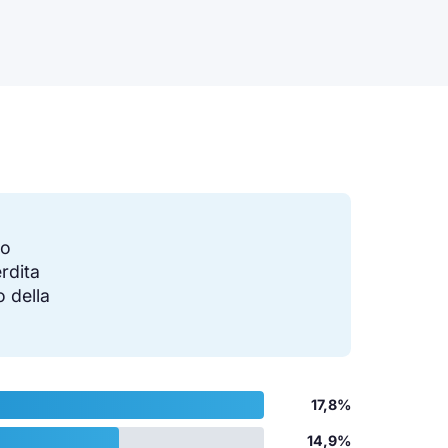
to
erdita
o della
17,8%
14,9%