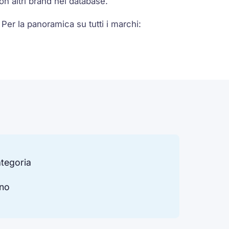
n altri brand nel database.
. Per la panoramica su tutti i marchi:
ategoria
ano