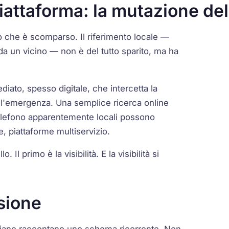
piattaforma: la mutazione del
ò che è scomparso. Il riferimento locale —
o da un vicino — non è del tutto sparito, ma ha
iato, spesso digitale, che intercetta la
ll'emergenza. Una semplice ricerca online
i telefono apparentemente locali possono
e, piattaforme multiservizio.
o. Il primo è la visibilità. E la visibilità si
rsione
taliane raccontano uno schema ricorrente. Non