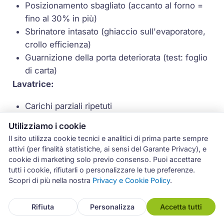
Posizionamento sbagliato (accanto al forno =
fino al 30% in più)
Sbrinatore intasato (ghiaccio sull'evaporatore,
crollo efficienza)
Guarnizione della porta deteriorata (test: foglio
di carta)
Lavatrice:
Carichi parziali ripetuti
Ignorare il programma Eco
Utilizziamo i cookie
Detersivo in eccesso (più risciacqui
Il sito utilizza cookie tecnici e analitici di prima parte sempre
automatici)
attivi (per finalità statistiche, ai sensi del Garante Privacy), e
Filtro pompa di scarico mai pulito
cookie di marketing solo previo consenso. Puoi accettare
tutti i cookie, rifiutarli o personalizzare le tue preferenze.
Lavastoviglie:
Scopri di più nella nostra
Privacy e Cookie Policy
.
Avviarla mezza vuota
Assistenza
Pulizia dei filtri trascurata
Rifiuta
Personalizza
Accetta tutti
Sale rigeneratore mancante