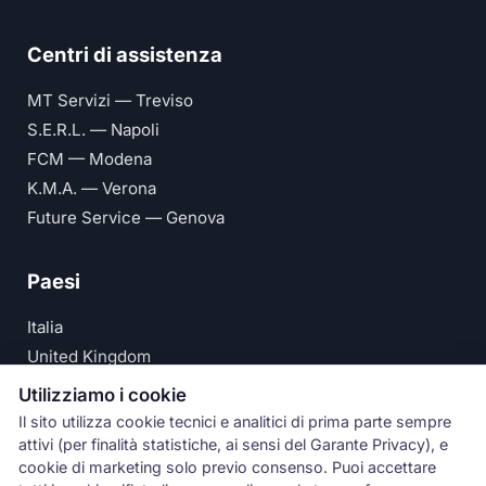
Centri di assistenza
MT Servizi — Treviso
S.E.R.L. — Napoli
FCM — Modena
K.M.A. — Verona
Future Service — Genova
Paesi
Italia
United Kingdom
Deutschland
Utilizziamo i cookie
España
Il sito utilizza cookie tecnici e analitici di prima parte sempre
attivi (per finalità statistiche, ai sensi del Garante Privacy), e
© Numeri Primi Srl — P.IVA IT11621120960 ·
Privacy e
cookie di marketing solo previo consenso. Puoi accettare