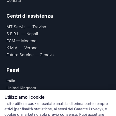
Contatti
Centri di assistenza
MT Servizi — Treviso
S.E.R.L. — Napoli
FCM — Modena
K.M.A. — Verona
Future Service — Genova
Paesi
Italia
United Kingdom
Deutschland
Utilizziamo i cookie
España
Il sito utilizza cookie tecnici e analitici di prima parte sempre
attivi (per finalità statistiche, ai sensi del Garante Privacy), e
© Numeri Primi Srl — P.IVA IT11621120960 ·
Privacy e
cookie di marketing solo previo consenso. Puoi accettare