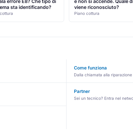
la errore E8? Che tipo di
e non si accende. Quale d
ema sta identificando?
viene riconosciuto?
cottura
Piano cottura
Come funziona
Dalla chiamata alla riparazione
Partner
Sei un tecnico? Entra nel netwo