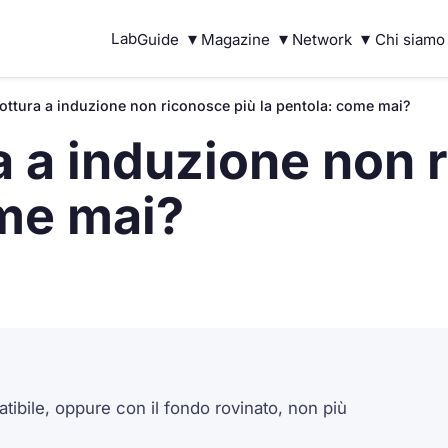
▾
▾
▾
Lab
Guide
Magazine
Network
Chi siamo
cottura a induzione non riconosce più la pentola: come mai?
ra a induzione non 
ome mai?
ibile, oppure con il fondo rovinato, non più