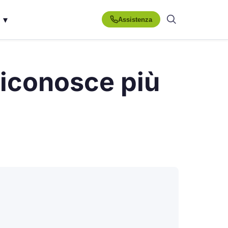
▾
Assistenza
riconosce più