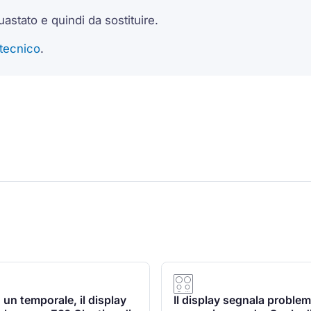
uastato e quindi da sostituire.
 tecnico
.
un temporale, il display
Il display segnala proble