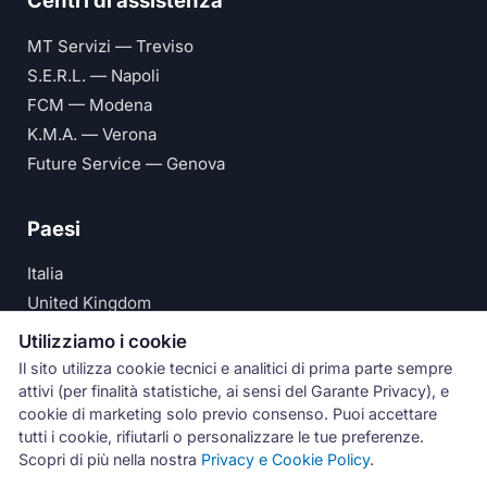
Centri di assistenza
MT Servizi — Treviso
S.E.R.L. — Napoli
FCM — Modena
K.M.A. — Verona
Future Service — Genova
Paesi
Italia
United Kingdom
Deutschland
Utilizziamo i cookie
España
Il sito utilizza cookie tecnici e analitici di prima parte sempre
attivi (per finalità statistiche, ai sensi del Garante Privacy), e
© Numeri Primi Srl — P.IVA IT11621120960 ·
Privacy e
cookie di marketing solo previo consenso. Puoi accettare
tutti i cookie, rifiutarli o personalizzare le tue preferenze.
Cookie Policy
Scopri di più nella nostra
Privacy e Cookie Policy
.