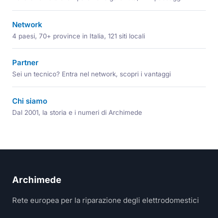
Network
4 paesi, 70+ province in Italia, 121 siti locali
Partner
Sei un tecnico? Entra nel network, scopri i vantaggi
Chi siamo
Dal 2001, la storia e i numeri di Archimede
Archimede
Rete europea per la riparazione degli elettrodomestici