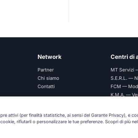
Network
Centri di
Partner
MT Servizi 
Chi siamo
S.E.R.L. — N
Contatti
FCM — Mod
K.M.A. — Ve
Future Serv
mpre attivi (per finalità statistiche, ai sensi del Garante Privacy), e co
ookie, rifiutarli o personalizzare le tue preferenze. Scopri di più nel
Numeri Primi Srl — P.IVA IT11621120960 ·
Privacy e Cookie Pol