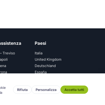
 assistenza
Paesi
— Treviso
Italia
apoli
United Kingdom
ena
Deutschland
rona
España
ice — Genova
okie
Rifiuta
Personalizza
Accetta tutti
la
icy