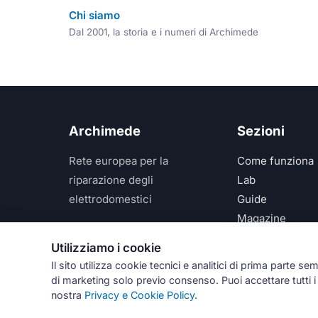
Chi siamo
Dal 2001, la storia e i numeri di Archimede
Archimede
Sezioni
Rete europea per la
Come funziona
riparazione degli
Lab
elettrodomestici
Guide
Magazine
Per assistenza:
348 610
Network
Utilizziamo i cookie
2520
Il sito utilizza cookie tecnici e analitici di prima parte se
di marketing solo previo consenso. Puoi accettare tutti i c
© 
nostra
Privacy e Cookie Policy
.