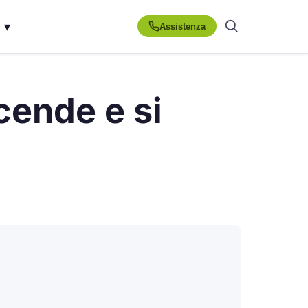
▾
Assistenza
ccende e si