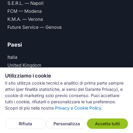
S.E.R.L. — Napoli
FCM — Modena
K.M.A. — Verona
Future Service — Genova
Paesi
Italia
United Kingdom
Deutschland
Utilizziamo i cookie
España
Il sito utilizza cookie tecnici e analitici di prima parte sempre
attivi (per finalità statistiche, ai sensi del Garante Privacy), e
© Numeri Primi Srl — P.IVA IT11621120960 ·
Privacy e
cookie di marketing solo previo consenso. Puoi accettare
tutti i cookie, rifiutarli o personalizzare le tue preferenze.
Cookie Policy
Scopri di più nella nostra
Privacy e Cookie Policy
.
Assistenza
Rifiuta
Personalizza
Accetta tutti