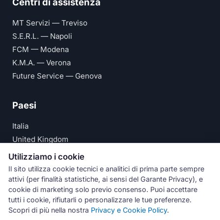
Centri di assistenza
MT Servizi — Treviso
S.E.R.L. — Napoli
FCM — Modena
K.M.A. — Verona
Future Service — Genova
Paesi
Italia
United Kingdom
Deutschland
Utilizziamo i cookie
España
Il sito utilizza cookie tecnici e analitici di prima parte sempre
attivi (per finalità statistiche, ai sensi del Garante Privacy), e
© Numeri Primi Srl — P.IVA IT11621120960 ·
Privacy e
cookie di marketing solo previo consenso. Puoi accettare
tutti i cookie, rifiutarli o personalizzare le tue preferenze.
Cookie Policy
Scopri di più nella nostra
Privacy e Cookie Policy
.