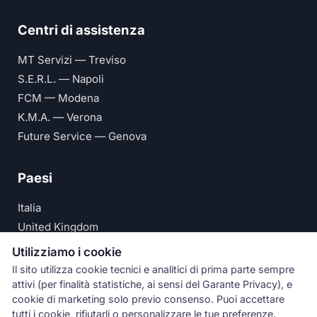
Centri di assistenza
MT Servizi — Treviso
S.E.R.L. — Napoli
FCM — Modena
K.M.A. — Verona
Future Service — Genova
Paesi
Italia
United Kingdom
Deutschland
Utilizziamo i cookie
España
Il sito utilizza cookie tecnici e analitici di prima parte sempre
attivi (per finalità statistiche, ai sensi del Garante Privacy), e
© Numeri Primi Srl — P.IVA IT11621120960 ·
Privacy e
cookie di marketing solo previo consenso. Puoi accettare
tutti i cookie, rifiutarli o personalizzare le tue preferenze.
Cookie Policy