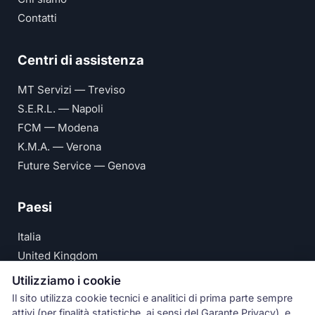
Contatti
Centri di assistenza
MT Servizi — Treviso
S.E.R.L. — Napoli
FCM — Modena
K.M.A. — Verona
Future Service — Genova
Paesi
Italia
United Kingdom
Deutschland
Utilizziamo i cookie
España
Il sito utilizza cookie tecnici e analitici di prima parte sempre
attivi (per finalità statistiche, ai sensi del Garante Privacy), e