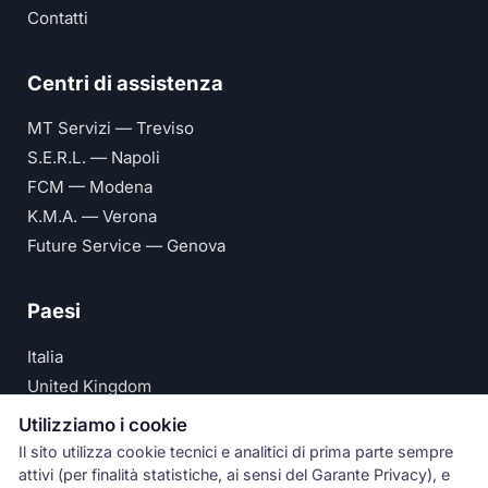
Contatti
Centri di assistenza
MT Servizi — Treviso
S.E.R.L. — Napoli
FCM — Modena
K.M.A. — Verona
Future Service — Genova
Paesi
Italia
United Kingdom
Deutschland
Utilizziamo i cookie
España
Il sito utilizza cookie tecnici e analitici di prima parte sempre
attivi (per finalità statistiche, ai sensi del Garante Privacy), e