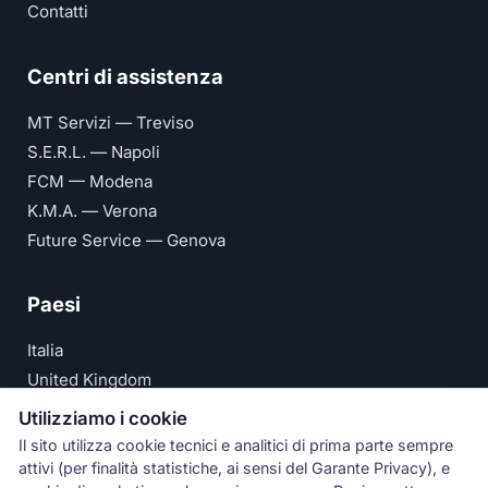
Contatti
Centri di assistenza
MT Servizi — Treviso
S.E.R.L. — Napoli
FCM — Modena
K.M.A. — Verona
Future Service — Genova
Paesi
Italia
United Kingdom
Deutschland
Utilizziamo i cookie
España
Il sito utilizza cookie tecnici e analitici di prima parte sempre
attivi (per finalità statistiche, ai sensi del Garante Privacy), e
© Numeri Primi Srl — P.IVA IT11621120960 ·
Privacy e