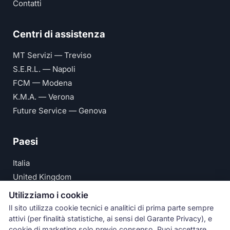
Contatti
Centri di assistenza
MT Servizi — Treviso
S.E.R.L. — Napoli
FCM — Modena
K.M.A. — Verona
Future Service — Genova
Paesi
Italia
United Kingdom
Deutschland
Utilizziamo i cookie
España
Il sito utilizza cookie tecnici e analitici di prima parte sempre
attivi (per finalità statistiche, ai sensi del Garante Privacy), e
© Numeri Primi Srl — P.IVA IT11621120960 ·
Privacy e
cookie di marketing solo previo consenso. Puoi accettare