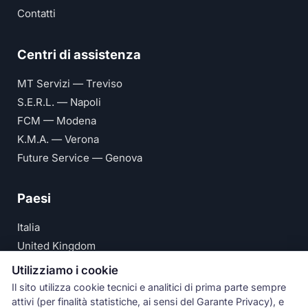
Contatti
Centri di assistenza
MT Servizi — Treviso
S.E.R.L. — Napoli
FCM — Modena
K.M.A. — Verona
Future Service — Genova
Paesi
Italia
United Kingdom
Deutschland
Utilizziamo i cookie
España
Il sito utilizza cookie tecnici e analitici di prima parte sempre
attivi (per finalità statistiche, ai sensi del Garante Privacy), e