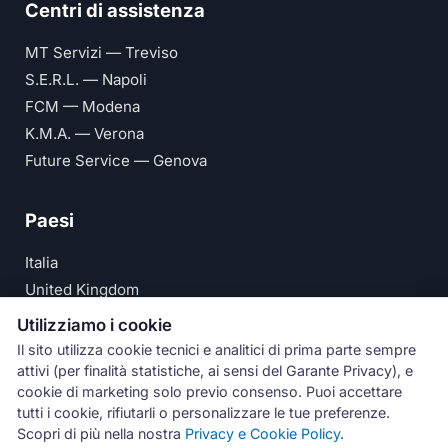
Centri di assistenza
MT Servizi — Treviso
S.E.R.L. — Napoli
FCM — Modena
K.M.A. — Verona
Future Service — Genova
Paesi
Italia
United Kingdom
Deutschland
Utilizziamo i cookie
España
Il sito utilizza cookie tecnici e analitici di prima parte sempre
attivi (per finalità statistiche, ai sensi del Garante Privacy), e
© Numeri Primi Srl — P.IVA IT11621120960 ·
Privacy e
cookie di marketing solo previo consenso. Puoi accettare
tutti i cookie, rifiutarli o personalizzare le tue preferenze.
Cookie Policy
Scopri di più nella nostra
Privacy e Cookie Policy
.