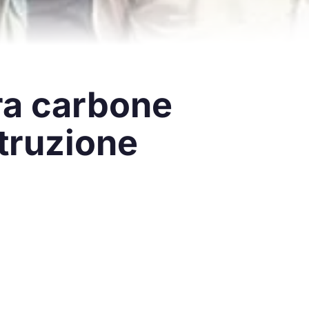
tra carbone
struzione