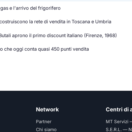
as e l'arrivo del frigorifero
 costruiscono la rete di vendita in Toscana e Umbria
Butali aprono il primo discount italiano (Firenze, 1968)
ppo che oggi conta quasi 450 punti vendita
Network
Centri di
Partner
MT Servizi 
Chi siamo
S.E.R.L. — N