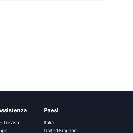
 assistenza
Paesi
— Treviso
Italia
apoli
United Kingdom