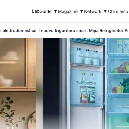
▾
▾
▾
Lab
Guide
Magazine
Network
Chi siamo
i elettrodomestici: il nuovo frigorifero smart Mijia Refrigerator P