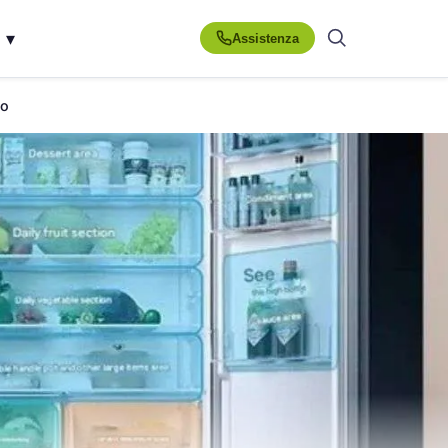
▾
Assistenza
ro