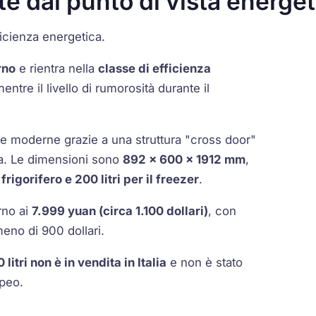
te dal punto di vista energe
ficienza energetica.
rno
e rientra nella
classe di efficienza
mentre il livello di rumorosità durante il
ine moderne grazie a una struttura "cross door"
ina. Le dimensioni sono
892 × 600 × 1912 mm
,
l frigorifero e 200 litri per il freezer
.
orno ai
7.999 yuan (circa 1.100 dollari)
, con
eno di 900 dollari.
litri non è in vendita in Italia
e non è stato
opeo.