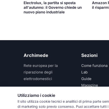
Electrolux, la partita si sposta
Amazon P
all'autunno: il Governo chiede un
il risparm
nuovo piano industriale
Archimede
Sezioni
Rete europea per la
Come funziona
riparazione degli
Lab
elettrodomestici
Guide
Magazine
Per assistenza:
348 610
Network
Utilizziamo i cookie
2520
Il sito utilizza cookie tecnici e analitici di prima parte se
di marketing solo previo consenso. Puoi accettare tutti i c