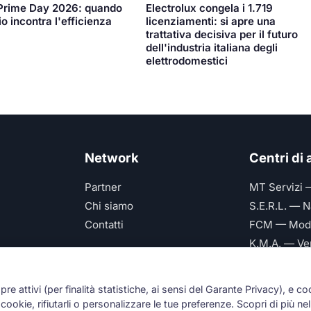
rime Day 2026: quando
Electrolux congela i 1.719
io incontra l'efficienza
licenziamenti: si apre una
trattativa decisiva per il futuro
dell'industria italiana degli
elettrodomestici
Network
Centri di
Partner
MT Servizi 
Chi siamo
S.E.R.L. — N
Contatti
FCM — Mod
K.M.A. — Ve
Future Serv
mpre attivi (per finalità statistiche, ai sensi del Garante Privacy), e co
ookie, rifiutarli o personalizzare le tue preferenze. Scopri di più nel