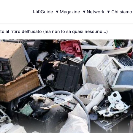
▾
▾
▾
Lab
Guide
Magazine
Network
Chi siamo
itto al ritiro dell'usato (ma non lo sa quasi nessuno…)