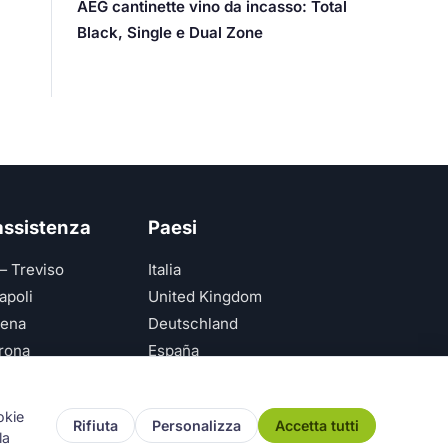
AEG cantinette vino da incasso: Total
Black, Single e Dual Zone
 assistenza
Paesi
— Treviso
Italia
apoli
United Kingdom
ena
Deutschland
rona
España
ice — Genova
okie
Rifiuta
Personalizza
Accetta tutti
la