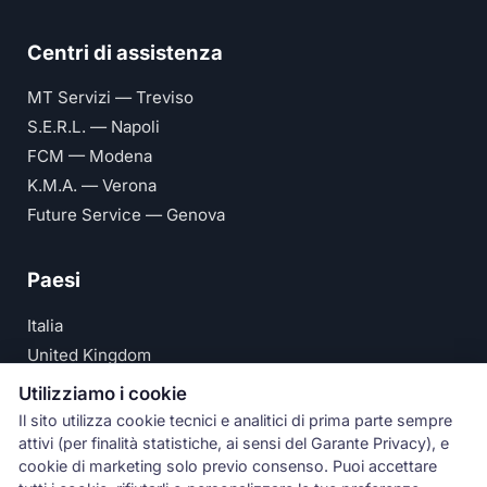
Centri di assistenza
MT Servizi — Treviso
S.E.R.L. — Napoli
FCM — Modena
K.M.A. — Verona
Future Service — Genova
Paesi
Italia
United Kingdom
Deutschland
Utilizziamo i cookie
España
Il sito utilizza cookie tecnici e analitici di prima parte sempre
attivi (per finalità statistiche, ai sensi del Garante Privacy), e
© Numeri Primi Srl — P.IVA IT11621120960 ·
Privacy e
cookie di marketing solo previo consenso. Puoi accettare