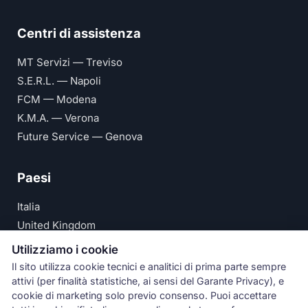
Centri di assistenza
MT Servizi — Treviso
S.E.R.L. — Napoli
FCM — Modena
K.M.A. — Verona
Future Service — Genova
Paesi
Italia
United Kingdom
Deutschland
Utilizziamo i cookie
España
Il sito utilizza cookie tecnici e analitici di prima parte sempre
attivi (per finalità statistiche, ai sensi del Garante Privacy), e
© Numeri Primi Srl — P.IVA IT11621120960 ·
Privacy e
cookie di marketing solo previo consenso. Puoi accettare