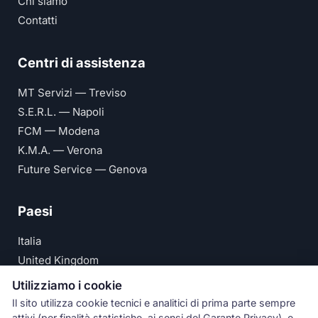
Chi siamo
Contatti
Centri di assistenza
MT Servizi — Treviso
S.E.R.L. — Napoli
FCM — Modena
K.M.A. — Verona
Future Service — Genova
Paesi
Italia
United Kingdom
Deutschland
Utilizziamo i cookie
España
Il sito utilizza cookie tecnici e analitici di prima parte sempre
attivi (per finalità statistiche, ai sensi del Garante Privacy), e