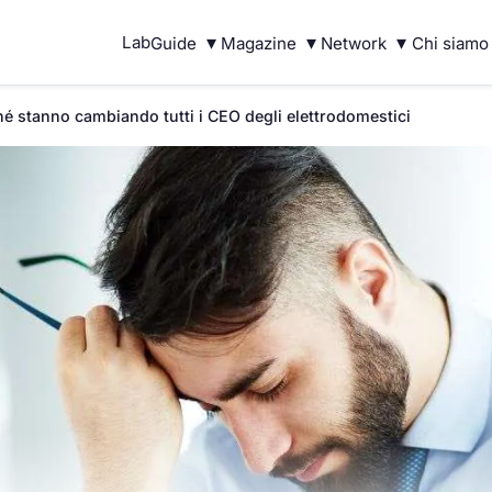
▾
▾
▾
Lab
Guide
Magazine
Network
Chi siamo
ché stanno cambiando tutti i CEO degli elettrodomestici