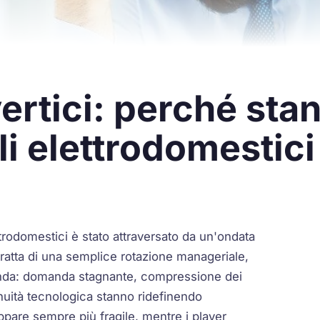
vertici: perché st
li elettrodomestici
ettrodomestici è stato attraversato da un'ondata
tratta di una semplice rotazione manageriale,
onda: domanda stagnante, compressione dei
tinuità tecnologica stanno ridefinendo
ppare sempre più fragile, mentre i player