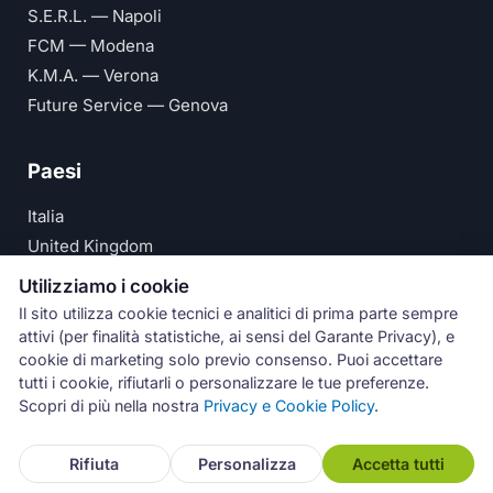
S.E.R.L. — Napoli
FCM — Modena
K.M.A. — Verona
Future Service — Genova
Paesi
Italia
United Kingdom
Deutschland
Utilizziamo i cookie
España
Il sito utilizza cookie tecnici e analitici di prima parte sempre
attivi (per finalità statistiche, ai sensi del Garante Privacy), e
© Numeri Primi Srl — P.IVA IT11621120960 ·
Privacy e
cookie di marketing solo previo consenso. Puoi accettare
tutti i cookie, rifiutarli o personalizzare le tue preferenze.
Cookie Policy
Scopri di più nella nostra
Privacy e Cookie Policy
.
Assistenza
Rifiuta
Personalizza
Accetta tutti