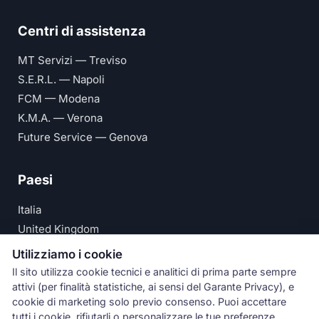
Centri di assistenza
MT Servizi — Treviso
S.E.R.L. — Napoli
FCM — Modena
K.M.A. — Verona
Future Service — Genova
Paesi
Italia
United Kingdom
Deutschland
Utilizziamo i cookie
España
Il sito utilizza cookie tecnici e analitici di prima parte sempre
attivi (per finalità statistiche, ai sensi del Garante Privacy), e
© Numeri Primi Srl — P.IVA IT11621120960 ·
Privacy e
cookie di marketing solo previo consenso. Puoi accettare
tutti i cookie, rifiutarli o personalizzare le tue preferenze.
Cookie Policy