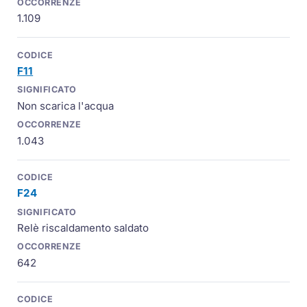
1.109
F11
Non scarica l'acqua
1.043
F24
Relè riscaldamento saldato
642