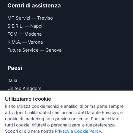
Centri di assistenza
MT Servizi — Treviso
S.E.R.L. — Napoli
FCM — Modena
K.M.A. — Verona
Future Service — Genova
Paesi
Italia
United Kingdom
Deutschland
Utilizziamo i cookie
España
Il sito utilizza cookie tecnici e analitici di prima parte sempre
attivi (per finalità statistiche, ai sensi del Garante Privacy), e
© Numeri Primi Srl — P.IVA IT11621120960 ·
Privacy e
cookie di marketing solo previo consenso. Puoi accettare
tutti i cookie, rifiutarli o personalizzare le tue preferenze.
Cookie Policy
Scopri di più nella nostra
Privacy e Cookie Policy
.