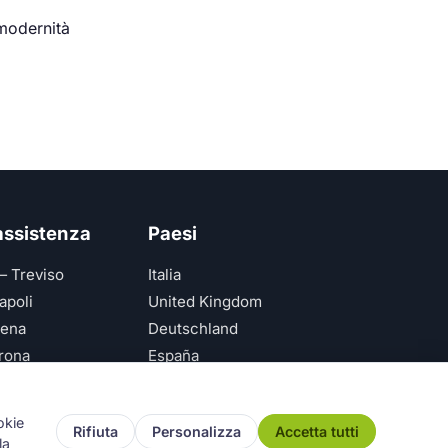
 modernità
 assistenza
Paesi
— Treviso
Italia
apoli
United Kingdom
ena
Deutschland
rona
España
ice — Genova
okie
Rifiuta
Personalizza
Accetta tutti
la