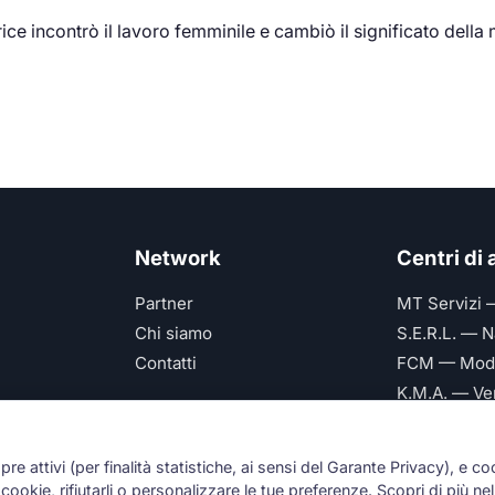
ce incontrò il lavoro femminile e cambiò il significato della
Network
Centri di
Partner
MT Servizi 
Chi siamo
S.E.R.L. — N
Contatti
FCM — Mod
K.M.A. — Ve
Future Serv
mpre attivi (per finalità statistiche, ai sensi del Garante Privacy), e co
ookie, rifiutarli o personalizzare le tue preferenze. Scopri di più nel