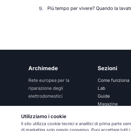
9.
Più tempo per vivere? Quando la lavatri
Archimede
Sezioni
Rete europea per la
Come funziona
riparazione degli
Lab
elettrodomestici
Guide
Magazine
Per assistenza:
348 610
Network
Utilizziamo i cookie
2520
Il sito utilizza cookie tecnici e analitici di prima parte se
di marketing solo previo consenso. Puoi accettare tutti i c