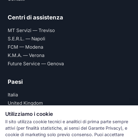
Centri di assistenza
MT Servizi — Treviso
S.E.R.L. — Napoli
FCM — Modena
K.M.A. — Verona
Future Service — Genova
Paesi
Italia
United Kingdom
Deutschland
Utilizziamo i cookie
España
Il sito utilizza cookie tecnici e analitici di prima parte sempre
attivi (per finalità statistiche, ai sensi del Garante Privacy), e
© Numeri Primi Srl — P.IVA IT11621120960 ·
Privacy e
cookie di marketing solo previo consenso. Puoi accettare