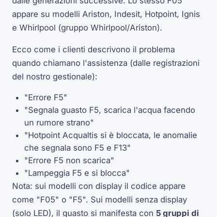
dalle generazioni successive. Lo stesso F05
appare su modelli Ariston, Indesit, Hotpoint, Ignis
e Whirlpool (gruppo Whirlpool/Ariston).
Ecco come i clienti descrivono il problema
quando chiamano l'assistenza (dalle registrazioni
del nostro gestionale):
"Errore F5"
"Segnala guasto F5, scarica l'acqua facendo
un rumore strano"
"Hotpoint Acqualtis si è bloccata, le anomalie
che segnala sono F5 e F13"
"Errore F5 non scarica"
"Lampeggia F5 e si blocca"
Nota: sui modelli con display il codice appare
come "F05" o "F5". Sui modelli senza display
(solo LED), il guasto si manifesta con
5 gruppi di