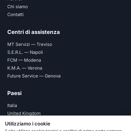
Chi siamo
Contatti
Centri di assistenza
MT Servizi — Treviso
S.E.R.L. — Napoli
FCM — Modena
K.M.A. — Verona
Future Service — Genova
Paesi
Italia
United Kingdom
Deutschland
Utilizziamo i cookie
España
Il sito utilizza cookie tecnici e analitici di prima parte sempre